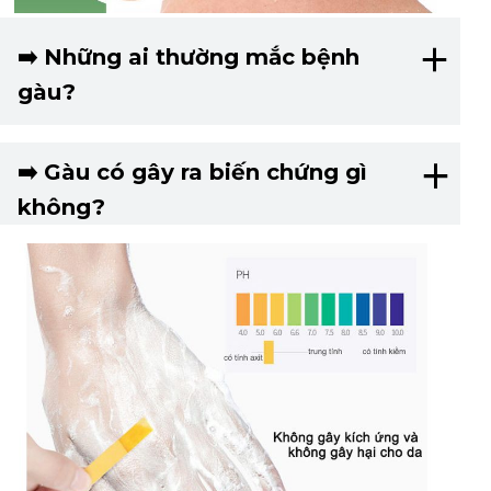
➡️ Những ai thường mắc bệnh
gàu?
➡️ Gàu có gây ra biến chứng gì
không?