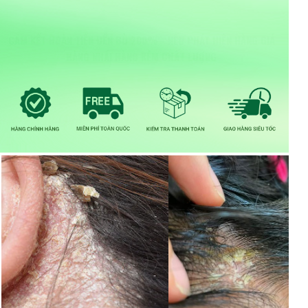
CAM KẾT HOÀN TIỀN ĐỀN BÙ 200% - NẾU PHÁT HIỆN HÀNG GIẢ
HÀNG NHÁI HÀNG KÉM CHẤT LƯỢNG