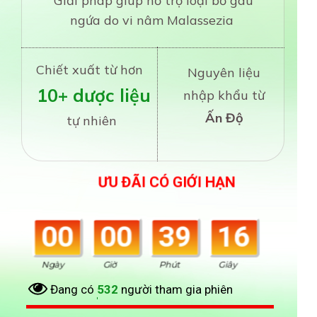
Giải pháp giúp hỗ trợ loại bỏ gàu
ngứa do vi nâm Malassezia
Chiết xuất từ hơn
Nguyên liệu
10+ dược liệu
nhập khẩu từ
Ấn Độ
tự nhiên
ƯU ĐÃI CÓ GIỚI HẠN
00
00
39
14
Ngày
Giờ
Phút
Giây
Đang có
532
người tham gia phiên