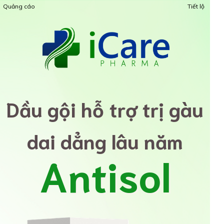
Quảng cáo
Tiết lộ
Anh Dũng - 0364796***
đã đặt mua combo chuyên sâu
1 phút trước
Dầu gội hỗ trợ trị gàu
dai dẳng lâu năm
Antisol