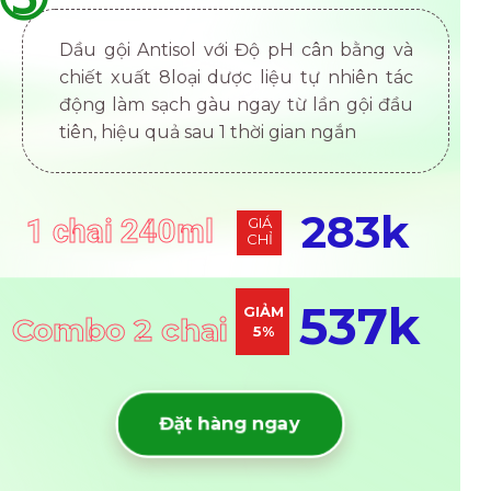
Dầu gội Antisol với Độ pH cân bằng và
chiết xuất 8loại dược liệu tự nhiên tác
động làm sạch gàu ngay từ lần gội đầu
tiên, hiệu quả sau 1 thời gian ngắn
283k
1 chai 240ml
GIÁ
CHỈ
537k
GIẢM
Combo 2 chai
5%
Đặt hàng ngay